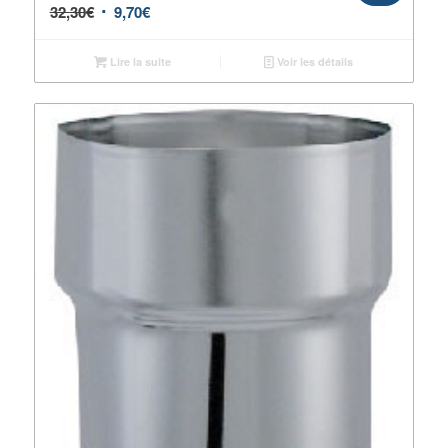
32,30
€
9,70
€
Lire la suite
Voir les détails