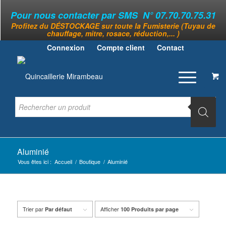
Pour nous contacter par SMS N° 07.70.70.75.31
Profitez du DÉSTOCKAGE sur toute la Fumisterie (Tuyau de
chauffage, mitre, rosace, réduction,... )
Connexion
Compte client
Contact
Aluminié
Vous êtes ici :
Accueil
/
Boutique
/
Aluminié
Trier par
Afficher
Par défaut
100 Produits par page