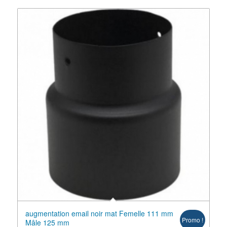
augmentation email noir mat Femelle 111 mm
Promo !
Mâle 125 mm