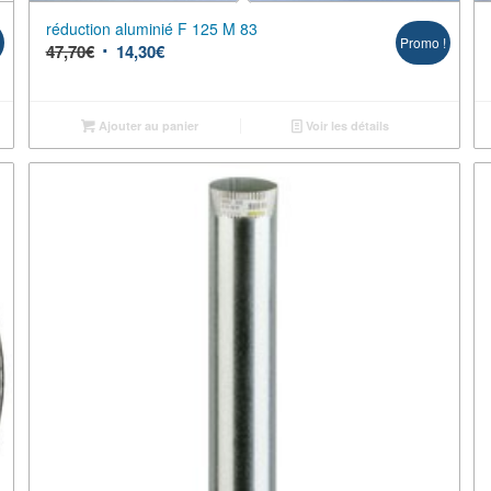
réduction aluminié F 125 M 83
!
Promo !
47,70
€
14,30
€
Ajouter au panier
Voir les détails