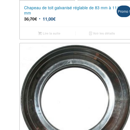
Chapeau de toit galvanisé réglable de 83 mm à 111
Promo 
mm
36,70
€
11,00
€
Lire la suite
Voir les détails