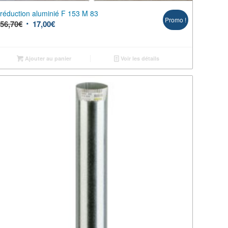
réduction aluminié F 153 M 83
Promo !
56,70
€
17,00
€
Ajouter au panier
Voir les détails