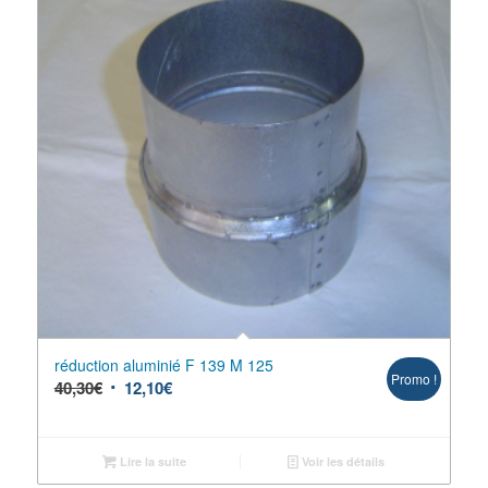
réduction aluminié F 139 M 125
Promo !
40,30
€
12,10
€
Lire la suite
Voir les détails