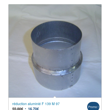
réduction aluminié F 139 M 97
Promo !
55,80
€
16,70
€