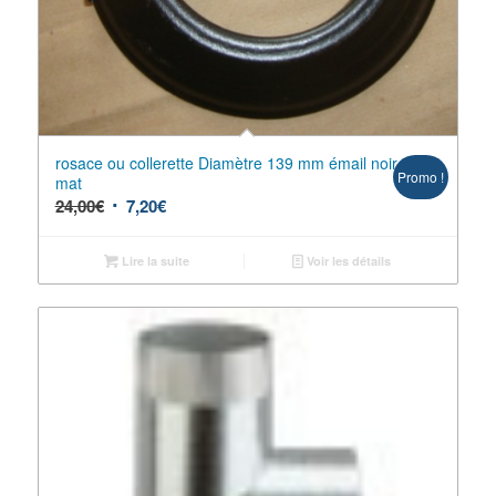
rosace ou collerette Diamètre 139 mm émail noir
Promo !
mat
24,00
€
7,20
€
Lire la suite
Voir les détails