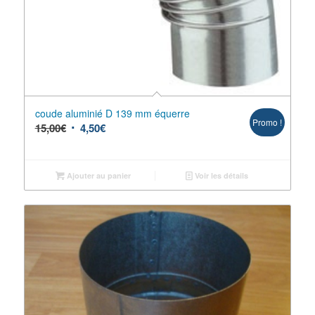
coude aluminié D 139 mm équerre
Promo !
15,00
€
4,50
€
Ajouter au panier
Voir les détails