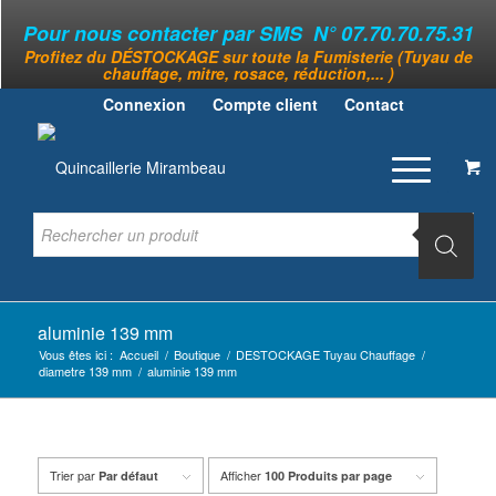
Pour nous contacter par SMS N° 07.70.70.75.31
Profitez du DÉSTOCKAGE sur toute la Fumisterie (Tuyau de
chauffage, mitre, rosace, réduction,... )
Connexion
Compte client
Contact
aluminie 139 mm
Vous êtes ici :
Accueil
/
Boutique
/
DESTOCKAGE Tuyau Chauffage
/
diametre 139 mm
/
aluminie 139 mm
Trier par
Afficher
Par défaut
100 Produits par page