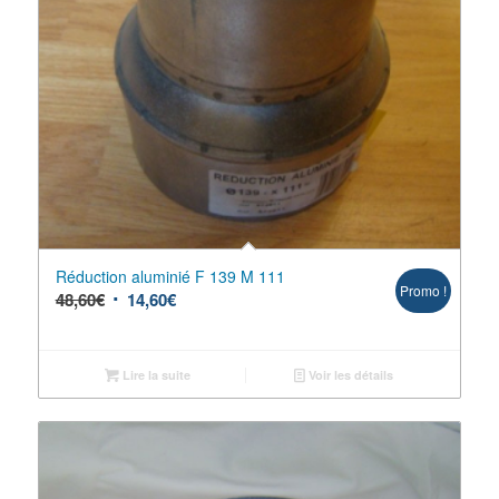
Réduction aluminié F 139 M 111
Promo !
48,60
€
14,60
€
Lire la suite
Voir les détails