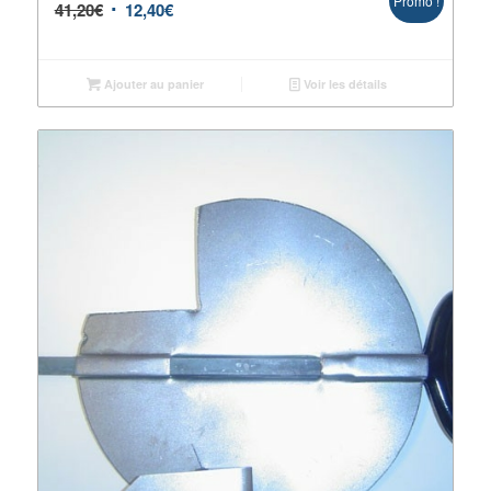
Promo !
41,20
€
12,40
€
Ajouter au panier
Voir les détails