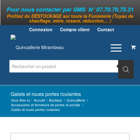
Pour nous contacter par SMS N° 07.70.70.75.31
Profitez du DÉSTOCKAGE sur toute la Fumisterie (Tuyau de
chauffage, mitre, rosace, réduction,... )
Connexion
Compte client
Contact
Galets et roues portes roulantes
Vous êtes ici :
Accueil
/
Boutique
/
Quincaillerie
/
Accessoires et fermeture de portes et portails
/
Galets et roues portes roulantes