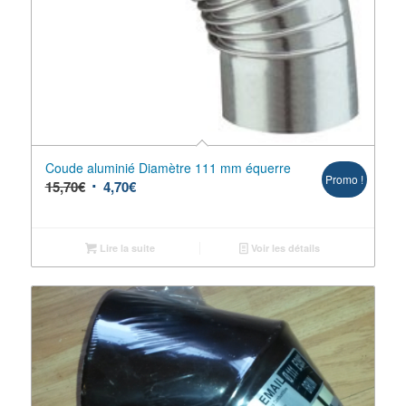
Coude aluminié Diamètre 111 mm équerre
Promo !
15,70
€
4,70
€
Lire la suite
Voir les détails