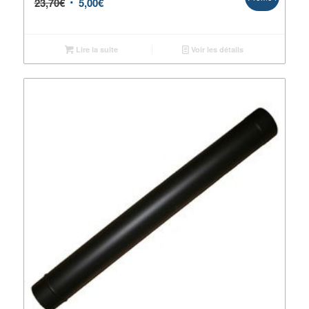
23,70
€
5,00
€
Lire la suite
Voir les détails