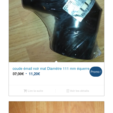
coude émail noir mat Diamètre 111 mm équerre
Promo !
37,30
€
11,20
€
Lire la suite
Voir les détails