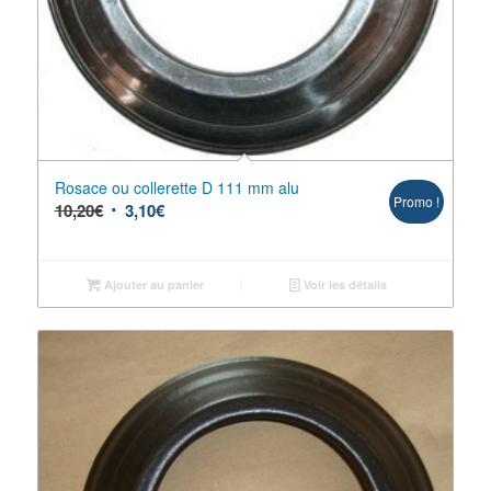
Rosace ou collerette D 111 mm alu
Promo !
10,20
€
3,10
€
Ajouter au panier
Voir les détails