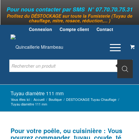
Pour nous contacter par SMS N° 07.70.70.75.31
Profitez du DÉSTOCKAGE sur toute la Fumisterie (Tuyau de
chauffage, mitre, rosace, réduction,... )
Connexion
Compte client
Contact
Tuyau diamètre 111 mm
Vous êtes ici :
Accueil
/
Boutique
/
DESTOCKAGE Tuyau Chauffage
/
Tuyau diamètre 111 mm
Pour votre poêle, ou cuisinière : Vous
pourrez commander tuyau, coude, té,