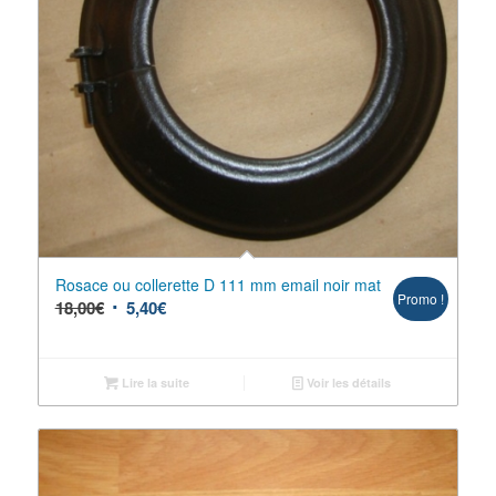
Rosace ou collerette D 111 mm email noir mat
Promo !
18,00
€
5,40
€
Lire la suite
Voir les détails