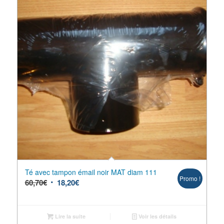
Té avec tampon émail noir MAT diam 111
Promo !
60,70
€
18,20
€
Lire la suite
Voir les détails