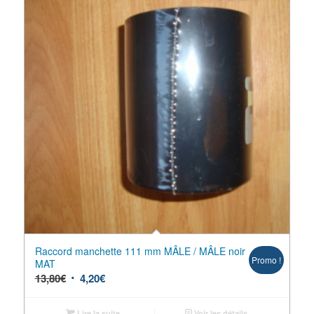
Raccord manchette 111 mm MÂLE / MÂLE noir
Promo !
MAT
13,80
€
4,20
€
Lire la suite
Voir les détails