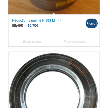
Réduction aluminié F 153 M 111
Promo !
52,40
€
15,70
€
Lire la suite
Voir les détails