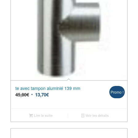
te avec tampon aluminié 139 mm
Promo !
45,80
€
13,70
€
Lire la suite
Voir les détails