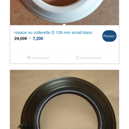
rosace ou collerette D 139 mm email blanc
Promo !
24,00
€
7,20
€
Lire la suite
Voir les détails