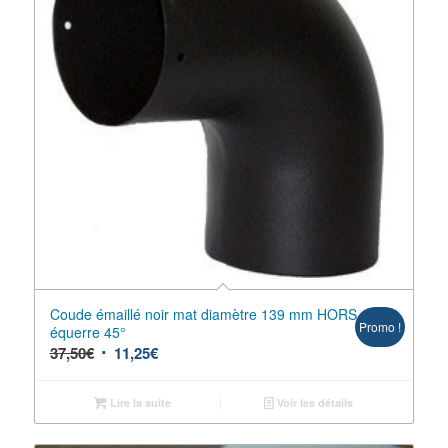
Coude émaillé noir mat diamètre 139 mm HORS
Promo !
équerre 45°
37,50
€
11,25
€
Lire la suite
Voir les détails