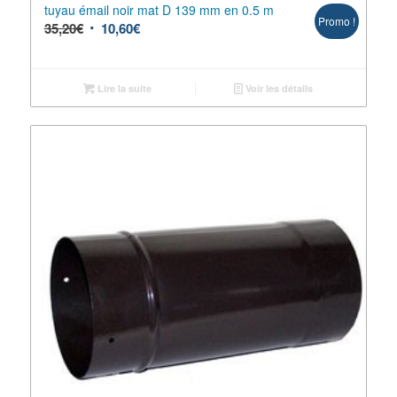
tuyau émail noir mat D 139 mm en 0.5 m
Promo !
35,20
€
10,60
€
Lire la suite
Voir les détails