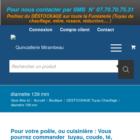
Pour nous contacter par SMS N° 07.70.70.75.31
Profitez du DÉSTOCKAGE sur toute la Fumisterie (Tuyau de
chauffage, mitre, rosace, réduction,... )
Connexion
Compte client
Contact
diametre 139 mm
Vous êtes ici :
Accueil
/
Boutique
/
DESTOCKAGE Tuyau Chauffage
/
diametre 139 mm
Pour votre poêle, ou cuisinière : Vous
pourrez commander tuyau, coude, té,