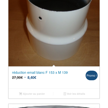
réduction email blanc F 153 x M 139
Promo !
27,90
€
8,40
€
Ajouter au panier
Voir les détails