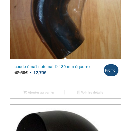
coude émail noir mat D 139 mm équerre
Promo !
42,30
€
12,70
€
Ajouter au panier
Voir les détails