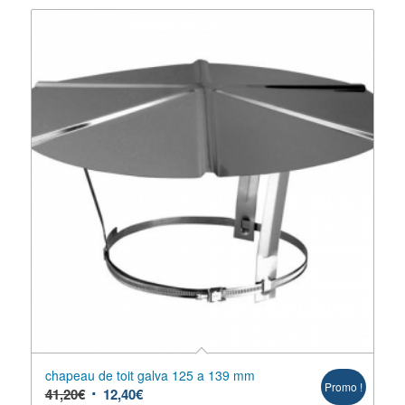
chapeau de toit galva 125 a 139 mm
Promo !
41,20
€
12,40
€