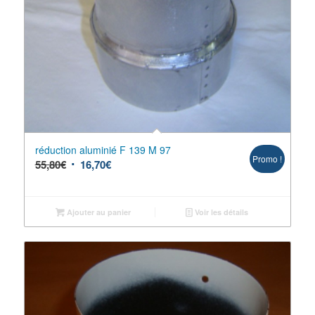
réduction aluminié F 139 M 97
Promo !
55,80
€
16,70
€
Ajouter au panier
Voir les détails