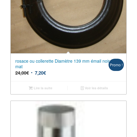
rosace ou collerette Diamètre 139 mm émail noir
Promo !
mat
24,00
€
7,20
€
Lire la suite
Voir les détails