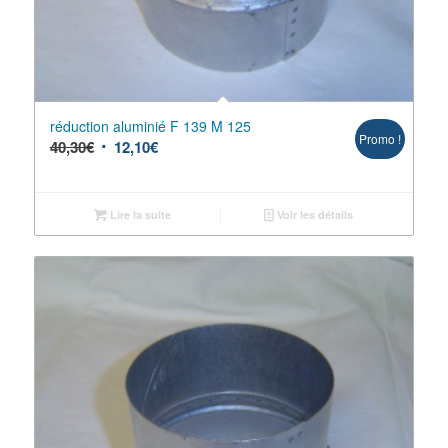
réduction aluminié F 139 M 125
Promo !
40,30
€
12,10
€
Lire la suite
Voir les détails