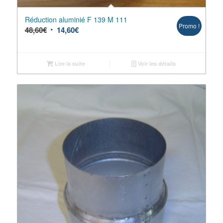
Réduction aluminié F 139 M 111
Promo !
48,60
€
14,60
€
Lire la suite
Voir les détails