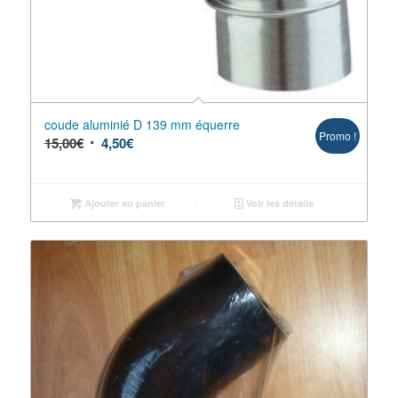
coude aluminié D 139 mm équerre
Promo !
15,00
€
4,50
€
Ajouter au panier
Voir les détails