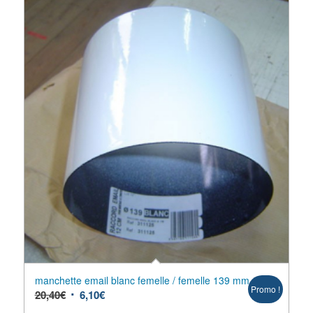
manchette email blanc femelle / femelle 139 mm
Promo !
20,40
€
6,10
€