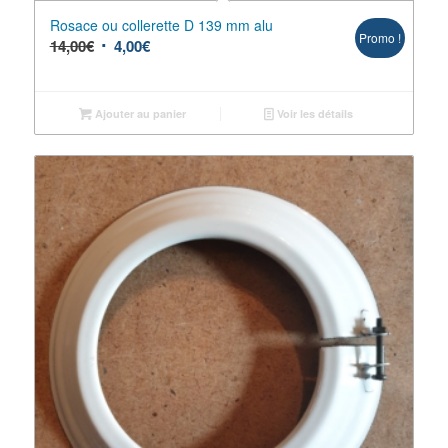
Rosace ou collerette D 139 mm alu
Promo !
14,00
€
4,00
€
Ajouter au panier
Voir les détails