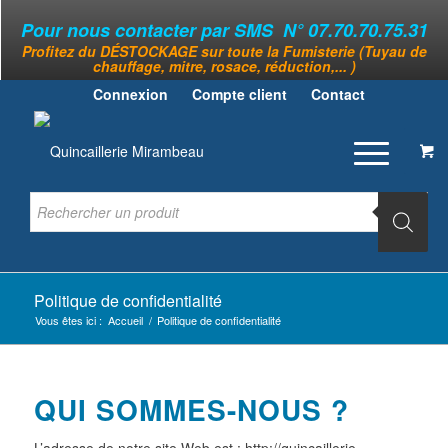
Pour nous contacter par SMS N° 07.70.70.75.31
Profitez du DÉSTOCKAGE sur toute la Fumisterie (Tuyau de
chauffage, mitre, rosace, réduction,... )
Connexion
Compte client
Contact
Politique de confidentialité
Vous êtes ici :
Accueil
/
Politique de confidentialité
QUI SOMMES-NOUS ?
L’adresse de notre site Web est : http://quincaillerie-