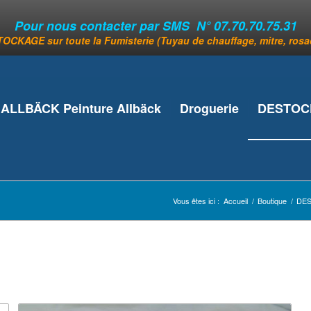
Pour nous contacter par SMS N° 07.70.70.75.31
OCKAGE sur toute la Fumisterie (Tuyau de chauffage, mitre, rosace
ALLBÄCK Peinture Allbäck
Droguerie
DESTOCK
Vous êtes ici :
Accueil
/
Boutique
/
DES