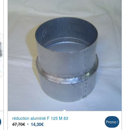
réduction aluminié F 125 M 83
!
Promo !
47,70
€
14,30
€