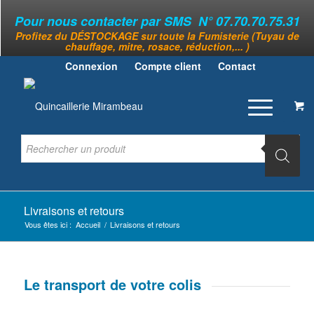
Pour nous contacter par SMS N° 07.70.70.75.31
Profitez du DÉSTOCKAGE sur toute la Fumisterie (Tuyau de
chauffage, mitre, rosace, réduction,... )
Connexion
Compte client
Contact
Livraisons et retours
Vous êtes ici :
Accueil
/
Livraisons et retours
Le transport de votre colis