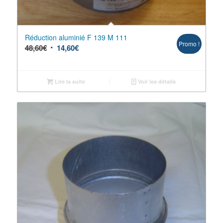
Réduction aluminié F 139 M 111
Promo !
48,60
€
14,60
€
Lire la suite
Voir les détails