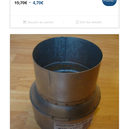
Promo !
15,70
€
4,70
€
Ajouter au panier
Voir les détails