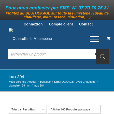
Pour nous contacter par SMS N° 07.70.70.75.31
Profitez du DÉSTOCKAGE sur toute la Fumisterie (Tuyau de
chauffage, mitre, rosace, réduction,... )
Connexion
Compte client
Contact
inox 304
Vous êtes ici :
Accueil
/
Boutique
/
DESTOCKAGE Tuyau Chauffage
/
diametre 139 mm
/
inox 304
Trier par
Afficher
Par défaut
100 Produits par page