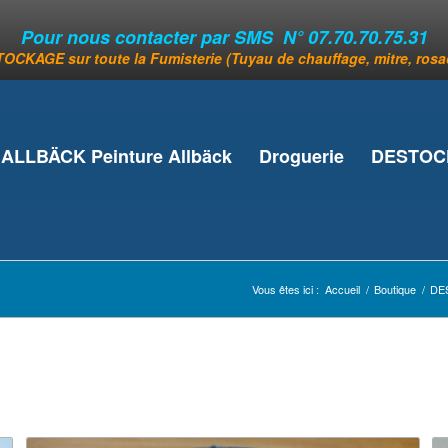
Pour nous contacter par SMS N° 07.70.70.75.31
OCKAGE sur toute la Fumisterie (Tuyau de chauffage, mitre, rosace
ALLBÄCK Peinture Allbäck
Droguerie
DESTOCK
Vous êtes ici :
Accueil
/
Boutique
/
DE