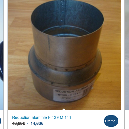
Réduction aluminié F 139 M 111
!
Promo !
48,60
€
14,60
€