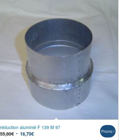
réduction aluminié F 139 M 97
Promo !
55,80
€
16,70
€