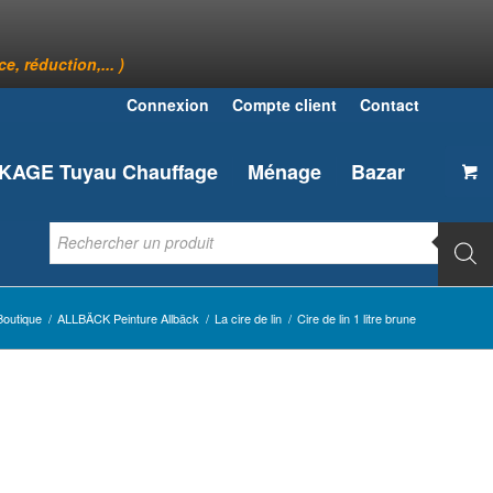
, réduction,... )
Connexion
Compte client
Contact
AGE Tuyau Chauffage
Ménage
Bazar
Boutique
/
ALLBÄCK Peinture Allbäck
/
La cire de lin
/
Cire de lin 1 litre brune