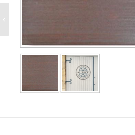
Cire de lin 200 ml
acajou