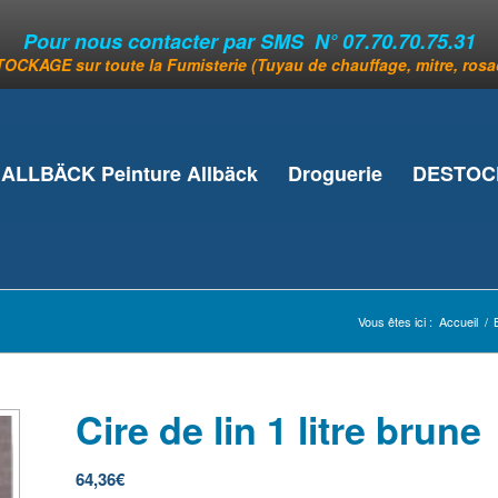
Pour nous contacter par SMS N° 07.70.70.75.31
OCKAGE sur toute la Fumisterie (Tuyau de chauffage, mitre, rosace
ALLBÄCK Peinture Allbäck
Droguerie
DESTOCK
Vous êtes ici :
Accueil
/
Cire de lin 1 litre brune
64,36
€