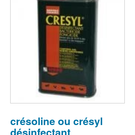
crésoline ou crésyl
désinfectant