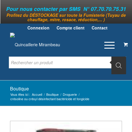
Pour nous contacter par SMS N° 07.70.70.75.31
Profitez du DÉSTOCKAGE sur toute la Fumisterie (Tuyau de
chauffage, mitre, rosace, réduction,... )
Connexion
Compte client
Contact
Boutique
Vous êtes ici :
Accueil
/
Boutique
/
Droguerie
/
crésoline ou crésyl désinfectant bactéricide et fongicide