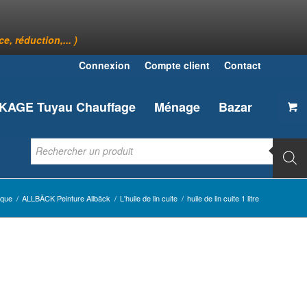
, réduction,... )
Connexion
Compte client
Contact
AGE Tuyau Chauffage
Ménage
Bazar
ique
/
ALLBÄCK Peinture Allbäck
/
L'huile de lin cuite
/
huile de lin cuite 1 litre