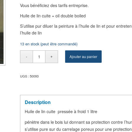
Vous bénéficiez des tarifs entreprise.
Huile de lin cuite = oil double boiled
S’utilise pur diluer la peinture à l’huile de lin et pour entret
l’huile de lin
13 en stock (peut être commandé)
Ajouter au panier
UGS :
50093
Description
froi
d 1
litre
Huile de lin cuite pressée à
pénètre dans le bois lui d
onnant sa protection contre l’hum
ux pour une protection
s’utilise pure sur du carrelage pore