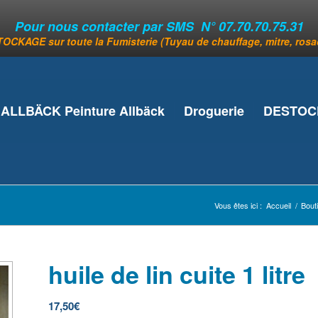
Pour nous contacter par SMS N° 07.70.70.75.31
OCKAGE sur toute la Fumisterie (Tuyau de chauffage, mitre, rosace
ALLBÄCK Peinture Allbäck
Droguerie
DESTOCK
Vous êtes ici :
Accueil
/
Bout
huile de lin cuite 1 litre
17,50
€