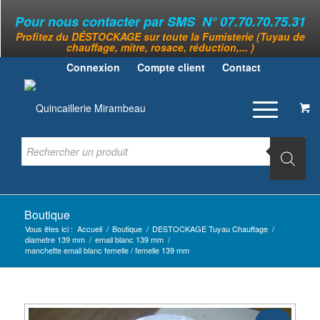
Pour nous contacter par SMS N° 07.70.70.75.31
Profitez du DÉSTOCKAGE sur toute la Fumisterie (Tuyau de
chauffage, mitre, rosace, réduction,... )
Connexion
Compte client
Contact
Boutique
Vous êtes ici :
Accueil
/
Boutique
/
DESTOCKAGE Tuyau Chauffage
/
diametre 139 mm
/
email blanc 139 mm
/
manchette email blanc femelle / femelle 139 mm