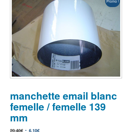
Promo !
manchette email blanc
femelle / femelle 139
mm
20,40
€
6,10
€