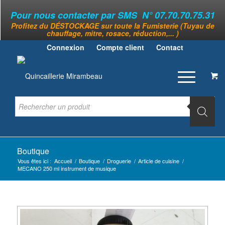
Pour nous contacter par SMS N° 07.70.70.75.31
Profitez du DÉSTOCKAGE sur toute la Fumisterie (Tuyau de
chauffage, mitre, rosace, réduction,... )
Connexion
Compte client
Contact
Boutique
Vous êtes ici :
Accueil
/
Boutique
/
Droguerie
/
Article de cuisine
/
MECANO 250 ml instrument de musique