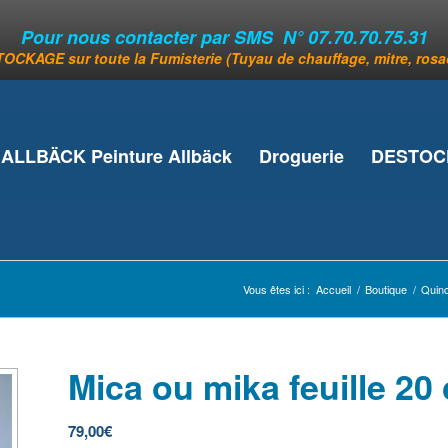
Pour nous contacter par SMS N° 07.70.70.75.31
OCKAGE sur toute la Fumisterie (Tuyau de chauffage, mitre, rosace
ALLBÄCK Peinture Allbäck
Droguerie
DESTOCK
Vous êtes ici :
Accueil
/
Boutique
/
Quinc
Mica ou mika feuille 20
79,00
€