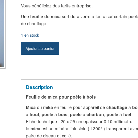
Vous bénéficiez des tarifs entreprise.
Une
feuille de mica
sert de « verre à feu » sur certain poêl
de chauffage
1 en stock
Ajouter au panier
Description
Feuille de mica pour poêle à bois
Mica
ou
mika
en feuille pour appareil de
chauffage
à
bo
à
fioul
,
poêle
à
bois
,
poêle
à
charbon
,
poêle
à
fuel
Fiche technique : 20 x 25 cm épaisseur 0.10 millimètre
le
mica
est un minéral infusible ( 1300° ) transparent a
paire de ciseau et collé.