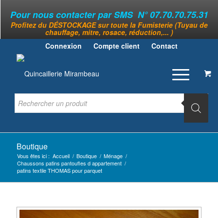
Pour nous contacter par SMS N° 07.70.70.75.31
Profitez du DÉSTOCKAGE sur toute la Fumisterie (Tuyau de
chauffage, mitre, rosace, réduction,... )
Connexion
Compte client
Contact
Boutique
Vous êtes ici :
Accueil
/
Boutique
/
Ménage
/
Chaussons patins pantoufles d appartement
/
patins textile THOMAS pour parquet