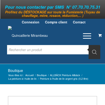
Pour nous contacter par SMS N° 07.70.70.75.31
Profitez du DÉSTOCKAGE sur toute la Fumisterie (Tuyau de
chauffage, mitre, rosace, réduction,... )
Connexion
Compte client
Contact
Boutique
Vous êtes ici :
Accueil
/
Boutique
/
ALLBÄCK Peinture Allbäck
/
La peinture à l huile de lin
/
Peinture à l’huile de lin argent gris (0,2 litre)