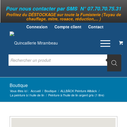
Pour nous contacter par SMS N° 07.70.70.75.31
Profitez du DÉSTOCKAGE sur toute la Fumisterie (Tuyau de
chauffage, mitre, rosace, réduction,... )
Connexion
Compte client
Contact
Boutique
Vous êtes ici :
Accueil
/
Boutique
/
ALLBÄCK Peinture Allbäck
/
La peinture à l huile de lin
/
Peinture à l’huile de lin argent gris (1 litre)