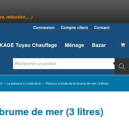
, réduction,... )
Connexion
Compte client
Contact
AGE Tuyau Chauffage
Ménage
Bazar
ck
/
La peinture à l huile de lin
/
Peinture à l’huile de lin brume de mer (3 litres)
 brume de mer (3 litres)