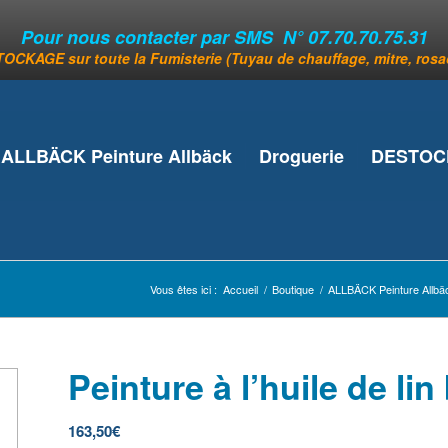
Pour nous contacter par SMS N° 07.70.70.75.31
OCKAGE sur toute la Fumisterie (Tuyau de chauffage, mitre, rosace
ALLBÄCK Peinture Allbäck
Droguerie
DESTOCK
Vous êtes ici :
Accueil
/
Boutique
/
ALLBÄCK Peinture Allbä
Peinture à l’huile de lin
163,50
€