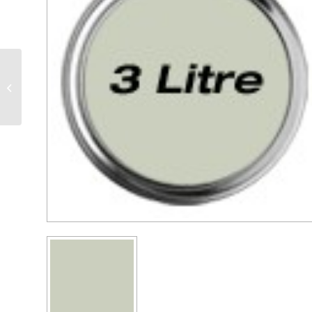
Peinture à l’huile de lin
blanc (0,2 litre)