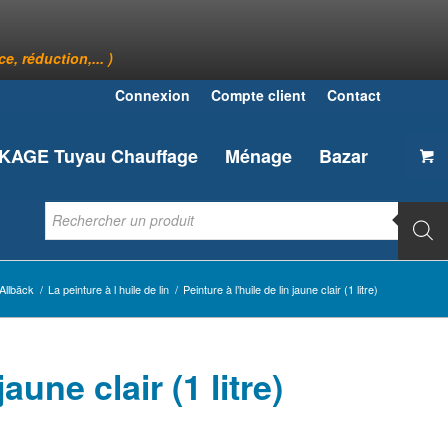
, réduction,... )
Connexion
Compte client
Contact
AGE Tuyau Chauffage
Ménage
Bazar
Allbäck
/
La peinture à l huile de lin
/
Peinture à l’huile de lin jaune clair (1 litre)
jaune clair (1 litre)