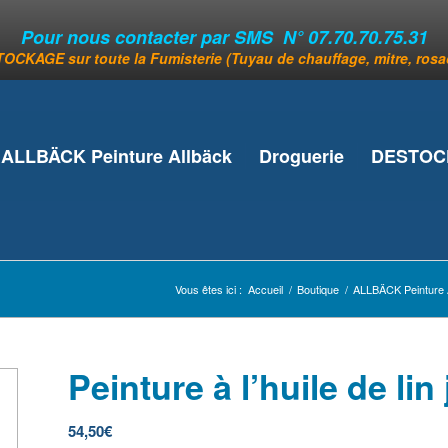
Pour nous contacter par SMS N° 07.70.70.75.31
OCKAGE sur toute la Fumisterie (Tuyau de chauffage, mitre, rosace
ALLBÄCK Peinture Allbäck
Droguerie
DESTOCK
Vous êtes ici :
Accueil
/
Boutique
/
ALLBÄCK Peinture 
Peinture à l’huile de lin 
54,50
€