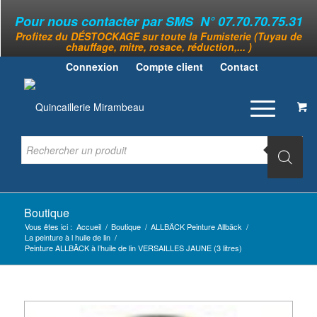
Pour nous contacter par SMS N° 07.70.70.75.31
Profitez du DÉSTOCKAGE sur toute la Fumisterie (Tuyau de
chauffage, mitre, rosace, réduction,... )
Connexion
Compte client
Contact
Boutique
Vous êtes ici :
Accueil
/
Boutique
/
ALLBÄCK Peinture Allbäck
/
La peinture à l huile de lin
/
Peinture ALLBÄCK à l’huile de lin VERSAILLES JAUNE (3 litres)