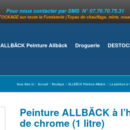
Pour nous contacter par SMS N° 07.70.70.75.31
OCKAGE sur toute la Fumisterie (Tuyau de chauffage, mitre, rosace
ALLBÄCK Peinture Allbäck
Droguerie
DESTOCK
Vous êtes ici :
Accueil
/
Boutique
/
ALLBÄCK Peinture Allbäck
/
La peinture à l 
Peinture ALLBÄCK à l’hu
de chrome (1 litre)