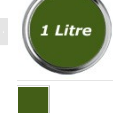
augmentation email noir
mat Femelle 111 mm
Mâle 125 mm