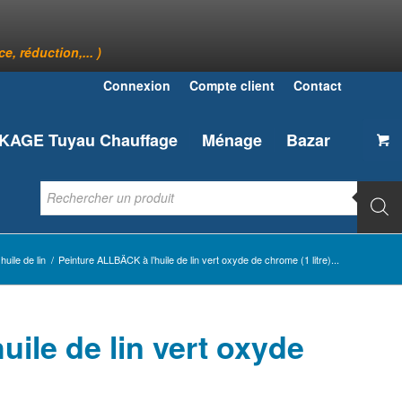
, réduction,... )
Connexion
Compte client
Contact
AGE Tuyau Chauffage
Ménage
Bazar
huile de lin
/
Peinture ALLBÄCK à l’huile de lin vert oxyde de chrome (1 litre)...
ile de lin vert oxyde