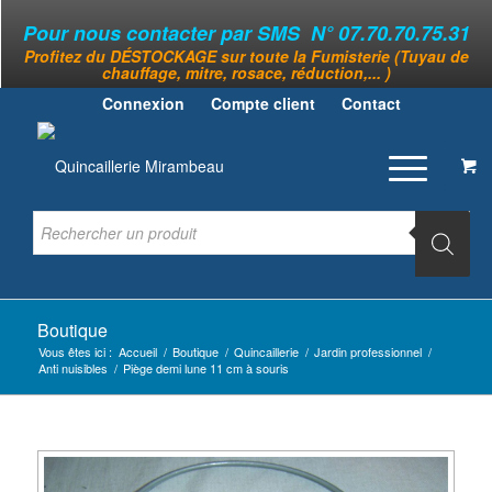
Pour nous contacter par SMS N° 07.70.70.75.31
Profitez du DÉSTOCKAGE sur toute la Fumisterie (Tuyau de
chauffage, mitre, rosace, réduction,... )
Connexion
Compte client
Contact
Boutique
Vous êtes ici :
Accueil
/
Boutique
/
Quincaillerie
/
Jardin professionnel
/
Anti nuisibles
/
Piège demi lune 11 cm à souris