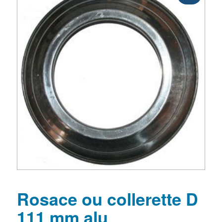
Rosace ou collerette D
111 mm alu