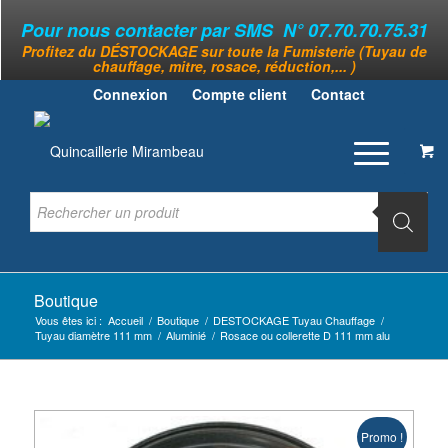
Pour nous contacter par SMS N° 07.70.70.75.31
Profitez du DÉSTOCKAGE sur toute la Fumisterie (Tuyau de
chauffage, mitre, rosace, réduction,... )
Connexion
Compte client
Contact
Boutique
Vous êtes ici :
Accueil
/
Boutique
/
DESTOCKAGE Tuyau Chauffage
/
Tuyau diamètre 111 mm
/
Aluminié
/
Rosace ou collerette D 111 mm alu
Promo !