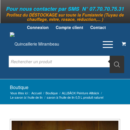
Pour nous contacter par SMS N° 07.70.70.75.31
Profitez du DÉSTOCKAGE sur toute la Fumisterie (Tuyau de
chauffage, mitre, rosace, réduction,... )
Connexion
Compte client
Contact
Boutique
Vous êtes ici :
Accueil
/
Boutique
/
ALLBÄCK Peinture Allbäck
/
Le savon à l huile de lin
/
savon à l’huile de lin 0,5 L produit naturel