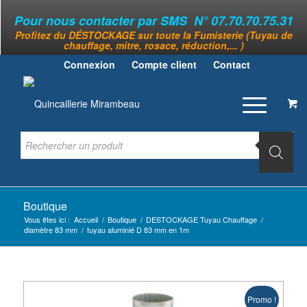
Pour nous contacter par SMS N° 07.70.70.75.31
Profitez du DÉSTOCKAGE sur toute la Fumisterie (Tuyau de
chauffage, mitre, rosace, réduction,... )
Connexion
Compte client
Contact
Boutique
Vous êtes ici :
Accueil
/
Boutique
/
DESTOCKAGE Tuyau Chauffage
/
diamètre 83 mm
/
tuyau aluminié D 83 mm en 1m
Promo !