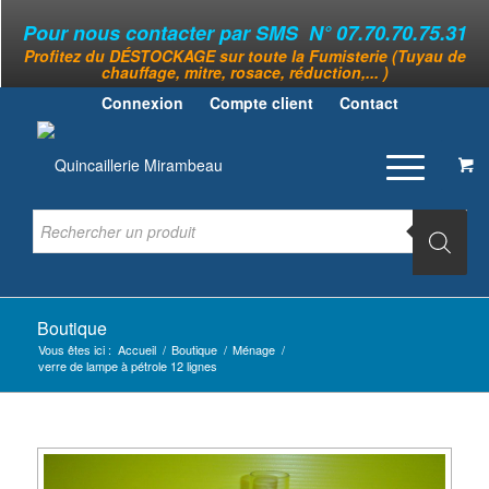
Pour nous contacter par SMS N° 07.70.70.75.31
Profitez du DÉSTOCKAGE sur toute la Fumisterie (Tuyau de
chauffage, mitre, rosace, réduction,... )
Connexion
Compte client
Contact
Boutique
Vous êtes ici :
Accueil
/
Boutique
/
Ménage
/
verre de lampe à pétrole 12 lignes