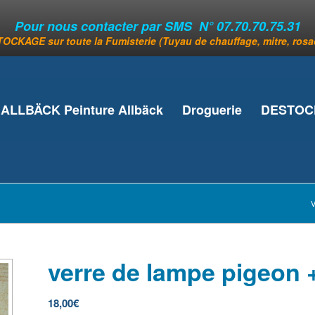
Pour nous contacter par SMS N° 07.70.70.75.31
OCKAGE sur toute la Fumisterie (Tuyau de chauffage, mitre, rosace
ALLBÄCK Peinture Allbäck
Droguerie
DESTOCK
V
verre de lampe pigeon
18,00
€