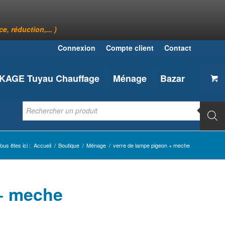
, réduction,... )
Connexion
Compte client
Contact
AGE Tuyau Chauffage
Ménage
Bazar
ous êtes ici :
Accueil
/
Boutique
/
Ménage
/
verre de lampe pigeon + meche
 + meche