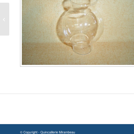
verre de lampe à pétrole
8 lignes
© Copyright - Quincaillerie Mirambeau