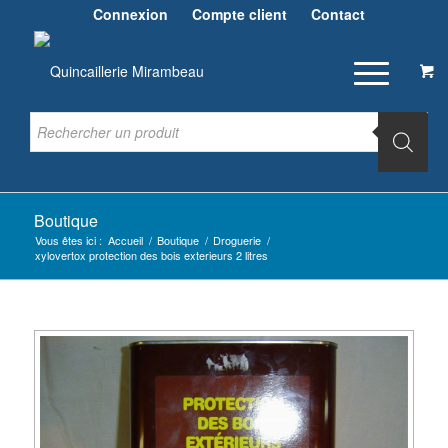
Connexion
Compte client
Contact
Boutique
Vous êtes ici :
Accueil
/
Boutique
/
Droguerie
/
xylovertox protection des bois exterieurs 2 litres