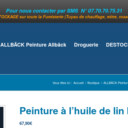
Pour nous contacter par SMS N° 07.70.70.75.31
OCKAGE sur toute la Fumisterie (Tuyau de chauffage, mitre, rosace
ALLBÄCK Peinture Allbäck
Droguerie
DESTOCK
Vous êtes ici :
Accueil
/
Boutique
/
ALLBÄCK Peinture
Peinture à l’huile de lin 
67,90
€