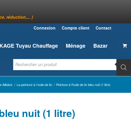
, réduction,... )
Connexion
Compte client
Contact
AGE Tuyau Chauffage
Ménage
Bazar
 Allbäck
/
La peinture à l huile de lin
/
Peinture à l’huile de lin bleu nuit (1 litre)
bleu nuit (1 litre)