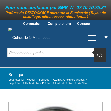
Pour nous contacter par SMS N° 07.70.70.75.31
Profitez du DÉSTOCKAGE sur toute la Fumisterie (Tuyau de
chauffage, mitre, rosace, réduction,... )
Connexion
Compte client
Contact
Boutique
Vous êtes ici :
Accueil
/
Boutique
/
ALLBÄCK Peinture Allbäck
/
La peinture à l huile de lin
/
Peinture à l’huile de lin bleu lin (0,2 litre)