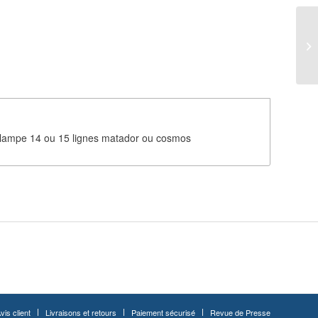
e lampe 14 ou 15 lignes matador ou cosmos
vis client
Livraisons et retours
Paiement sécurisé
Revue de Presse