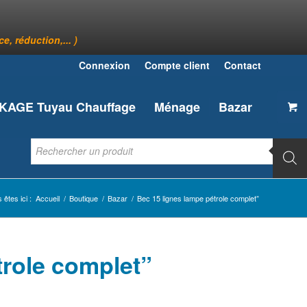
, réduction,... )
Connexion
Compte client
Contact
AGE Tuyau Chauffage
Ménage
Bazar
 êtes ici :
Accueil
/
Boutique
/
Bazar
/
Bec 15 lignes lampe pétrole complet”
trole complet”