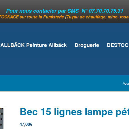
Pour nous contacter par SMS N° 07.70.70.75.31
OCKAGE sur toute la Fumisterie (Tuyau de chauffage, mitre, rosace
ALLBÄCK Peinture Allbäck
Droguerie
DESTOCK
Vous
Bec 15 lignes lampe pé
47,00
€