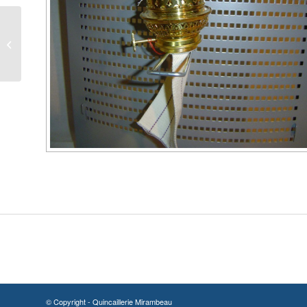
Seau hygiènique de
toilette, lyonnais
© Copyright - Quincaillerie Mirambeau