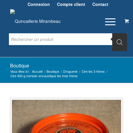
Connexion
Compte client
Contact
Boutique
Vous êtes ici :
Accueil
/
Boutique
/
Droguerie
/
Cire les 3 frères
/
Cire 400 g merisier encaustique les trois frères