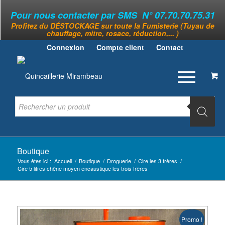
Pour nous contacter par SMS N° 07.70.70.75.31
Profitez du DÉSTOCKAGE sur toute la Fumisterie (Tuyau de
chauffage, mitre, rosace, réduction,... )
Connexion
Compte client
Contact
Boutique
Vous êtes ici :
Accueil
/
Boutique
/
Droguerie
/
Cire les 3 frères
/
Cire 5 litres chêne moyen encaustique les trois frères
Promo !