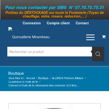
Pour nous contacter par SMS N° 07.70.70.75.31
Profitez du DÉSTOCKAGE sur toute la Fumisterie (Tuyau de
chauffage, mitre, rosace, réduction,... )
Connexion
Compte client
Contact
Boutique
Vous êtes ici :
Accueil
/
Boutique
/
ALLBÄCK Peinture Allbäck
/
La peinture à l huile de lin
/
Colorant à l’huile de lin ultramarine bleu outremer (0,2 litre)...