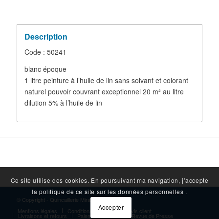
Description
Code : 50241
blanc époque
1 litre peinture à l’huile de lin sans solvant et colorant
naturel pouvoir couvrant exceptionnel 20 m² au litre
dilution 5% à l’huile de lin
Ce site utilise des cookies. En poursuivant ma navigation, j’accepte
la politique de ce site sur les données personnelles .
© Copyright - Quincaillerie Mirambeau
Accepter
Mentions légales
Conditions générales
Avis client
Livraisons et retours
Paiement sécurisé
Revue de Presse