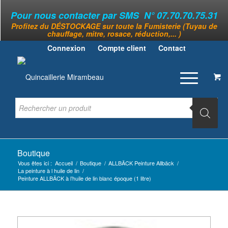
Pour nous contacter par SMS N° 07.70.70.75.31
Profitez du DÉSTOCKAGE sur toute la Fumisterie (Tuyau de
chauffage, mitre, rosace, réduction,... )
Connexion
Compte client
Contact
Boutique
Vous êtes ici :
Accueil
/
Boutique
/
ALLBÄCK Peinture Allbäck
/
La peinture à l huile de lin
/
Peinture ALLBÄCK à l’huile de lin blanc époque (1 litre)