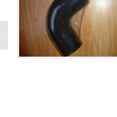
tuyau aluminié D 125
mm en 0.50 m