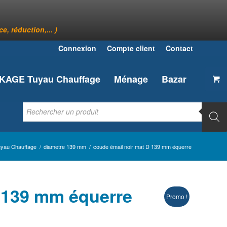
, réduction,... )
Connexion
Compte client
Contact
AGE Tuyau Chauffage
Ménage
Bazar
au Chauffage
/
diametre 139 mm
/
coude émail noir mat D 139 mm équerre
D 139 mm équerre
Promo !