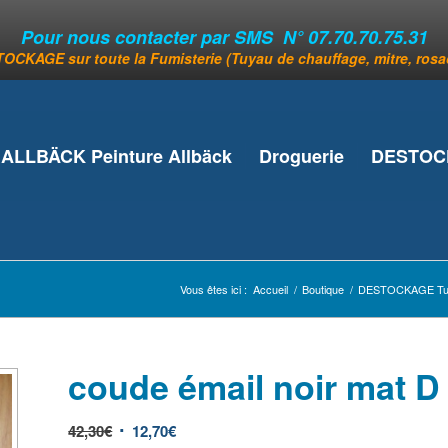
Pour nous contacter par SMS N° 07.70.70.75.31
OCKAGE sur toute la Fumisterie (Tuyau de chauffage, mitre, rosace
ALLBÄCK Peinture Allbäck
Droguerie
DESTOCK
Vous êtes ici :
Accueil
/
Boutique
/
DESTOCKAGE Tuy
coude émail noir mat 
42,30
€
12,70
€