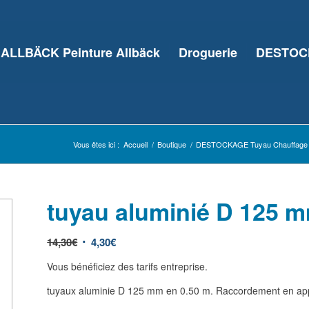
ALLBÄCK Peinture Allbäck
Droguerie
DESTOCK
Vous êtes ici :
Accueil
/
Boutique
/
DESTOCKAGE Tuyau Chauffage
tuyau aluminié D 125 m
14,30
€
4,30
€
Vous bénéficiez des tarifs entreprise.
tuyaux aluminie D 125 mm en 0.50 m. Raccordement en ap