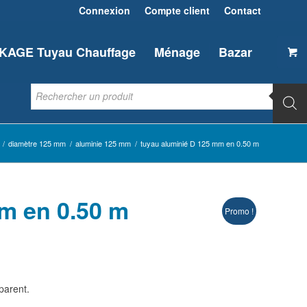
Connexion
Compte client
Contact
AGE Tuyau Chauffage
Ménage
Bazar
/
diamètre 125 mm
/
aluminie 125 mm
/
tuyau aluminié D 125 mm en 0.50 m
m en 0.50 m
Promo !
parent.