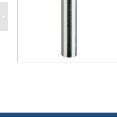
reduction email blanc F
153 x M 125