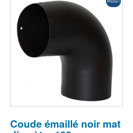
Promo !
Coude émaillé noir mat