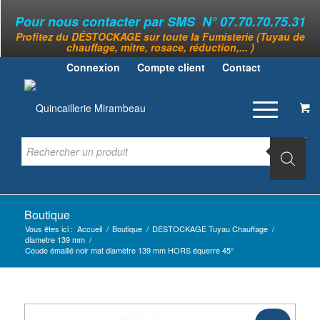
Pour nous contacter par SMS N° 07.70.70.75.31
Profitez du DÉSTOCKAGE sur toute la Fumisterie (Tuyau de
chauffage, mitre, rosace, réduction,... )
Connexion
Compte client
Contact
Boutique
Vous êtes ici :
Accueil
/
Boutique
/
DESTOCKAGE Tuyau Chauffage
/
diametre 139 mm
/
Coude émaillé noir mat diamètre 139 mm HORS équerre 45°