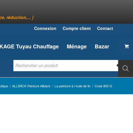
, réduction,... )
Connexion
Compte client
Contact
AGE Tuyau Chauffage
Ménage
Bazar
utique
/
ALLBÄCK Peinture Allbäck
/
La peinture à l huile de lin
/
Craie 800 G