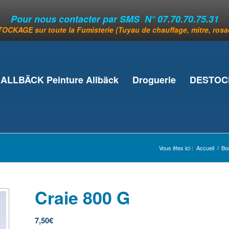
Pour nous contacter par SMS N° 07.70.70.75.31
OCKAGE sur toute la Fumisterie (Tuyau de chauffage, mitre, rosace
ALLBÄCK Peinture Allbäck
Droguerie
DESTOCK
Vous êtes ici :
Accueil
/
Bo
Craie 800 G
7,50
€