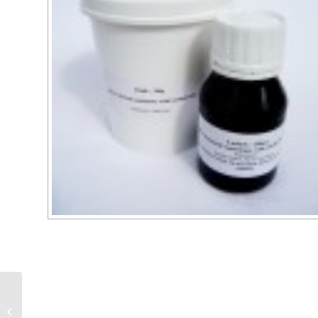
Peinture ALLBÄCK à
l’huile de lin vert