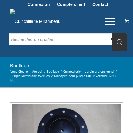
Connexion
Compte client
Contact
Boutique
Vous êtes ici :
Accueil
/
Boutique
/
Quincaillerie
/
Jardin professionnel
/
Disque Membrane avec les 2 soupapes pour pulvérisateur vermorel N°17
N...