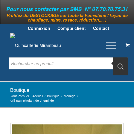
Pour nous contacter par SMS N° 07.70.70.75.31
Profitez du DÉSTOCKAGE sur toute la Fumisterie (Tuyau de
chauffage, mitre, rosace, réduction,... )
Connexion
Compte client
Contact
Boutique
Vous êtes ici :
Accueil
/
Boutique
/
Ménage
/
grill pain pivotant de cheminée