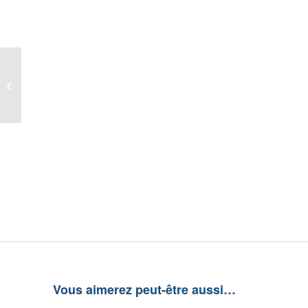
Peinture ALLBÄCK a
l’huile de lin Jaune
Signal (1 litre)
Vous aimerez peut-être aussi…