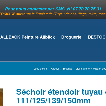
Pour nous contacter par SMS N° 07.70.70.75.31
OCKAGE sur toute la Fumisterie (Tuyau de chauffage, mitre, rosace
ALLBÄCK Peinture Allbäck
Droguerie
DESTOCK
Vous êtes ici :
Accueil
/
Boutique
/
Quincaillerie
/
Mica et ac
Séchoir étendoir tuyau
111/125/139/150mm