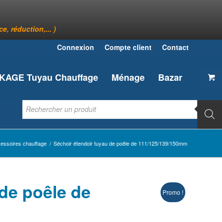
, réduction,... )
Connexion
Compte client
Contact
AGE Tuyau Chauffage
Ménage
Bazar
cessoires chauffage
/
Séchoir étendoir tuyau de poêle de 111/125/139/150mm
 de poêle de
Promo !