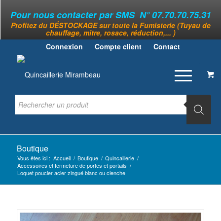
Pour nous contacter par SMS N° 07.70.70.75.31
Profitez du DÉSTOCKAGE sur toute la Fumisterie (Tuyau de
chauffage, mitre, rosace, réduction,... )
Connexion
Compte client
Contact
Boutique
Vous êtes ici :
Accueil
/
Boutique
/
Quincaillerie
/
Accessoires et fermeture de portes et portails
/
Loquet poucier acier zingué blanc ou clenche