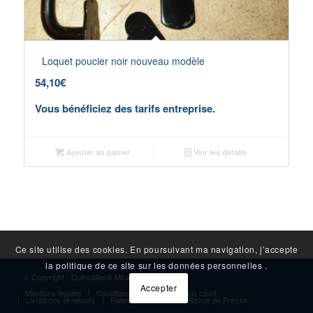
Loquet poucier noir nouveau modèle
54,10
€
Vous bénéficiez des tarifs entreprise.
Ajouter au panier
Voir les détails
Ce site utilise des cookies. En poursuivant ma navigation, j’accepte
la politique de ce site sur les données personnelles .
© Copyright - Quincaillerie Mirambeau
Accepter
Mentions légales
Conditions générales
Avis client
Livraisons et retours
Paiement sécurisé
Revue de Presse