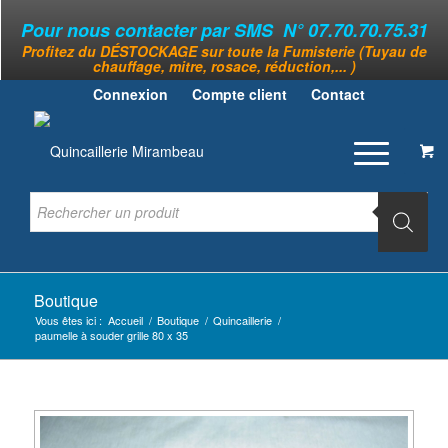
Pour nous contacter par SMS N° 07.70.70.75.31
Profitez du DÉSTOCKAGE sur toute la Fumisterie (Tuyau de
chauffage, mitre, rosace, réduction,... )
Connexion
Compte client
Contact
Boutique
Vous êtes ici :
Accueil
/
Boutique
/
Quincaillerie
/
paumelle à souder grille 80 x 35