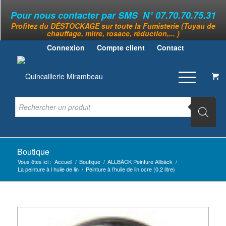
Pour nous contacter par SMS N° 07.70.70.75.31
Profitez du DÉSTOCKAGE sur toute la Fumisterie (Tuyau de
chauffage, mitre, rosace, réduction,... )
Connexion
Compte client
Contact
Boutique
Vous êtes ici :
Accueil
/
Boutique
/
ALLBÄCK Peinture Allbäck
/
La peinture à l huile de lin
/
Peinture à l’huile de lin ocre (0,2 litre)