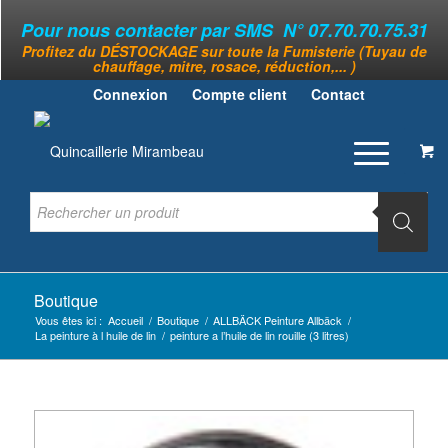
Pour nous contacter par SMS N° 07.70.70.75.31
Profitez du DÉSTOCKAGE sur toute la Fumisterie (Tuyau de
chauffage, mitre, rosace, réduction,... )
Connexion
Compte client
Contact
Boutique
Vous êtes ici :
Accueil
/
Boutique
/
ALLBÄCK Peinture Allbäck
/
La peinture à l huile de lin
/
peinture a l’huile de lin rouille (3 litres)