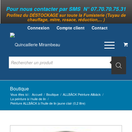
Pour nous contacter par SMS N° 07.70.70.75.31
Profitez du DÉSTOCKAGE sur toute la Fumisterie (Tuyau de
chauffage, mitre, rosace, réduction,... )
Connexion
Compte client
Contact
Boutique
Vous êtes ici :
Accueil
/
Boutique
/
ALLBÄCK Peinture Allbäck
/
La peinture à l huile de lin
/
Peinture ALLBÄCK à l’huile de lin jaune clair (0,2 litre)